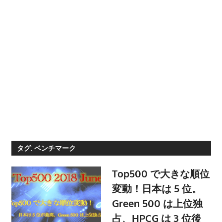
ト
|
計
算
化
学.com
タグ:
ベンチマーク
Top500 で大きな順位
変動！日本は 5 位。
Green 500 は上位独
占、HPCG は 3 位後