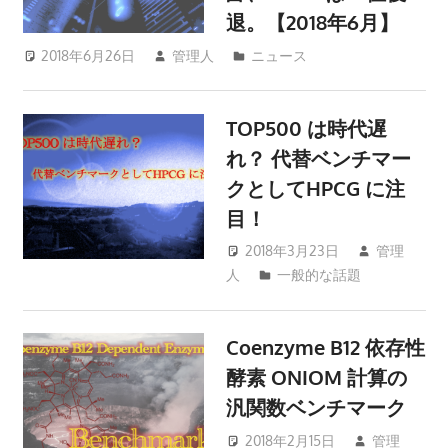
退。【2018年6月】
2018年6月26日
管理人
ニュース
TOP500 は時代遅
れ？ 代替ベンチマー
クとしてHPCG に注
目！
2018年3月23日
管理
人
一般的な話題
Coenzyme B12 依存性
酵素 ONIOM 計算の
汎関数ベンチマーク
2018年2月15日
管理