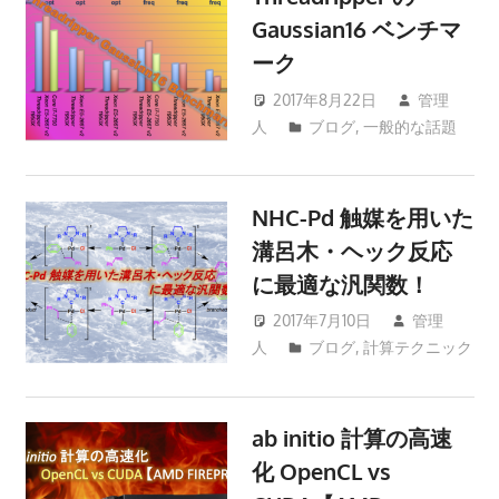
Gaussian16 ベンチマ
ーク
2017年8月22日
管理
人
ブログ
,
一般的な話題
NHC-Pd 触媒を用いた
溝呂木・ヘック反応
に最適な汎関数！
2017年7月10日
管理
人
ブログ
,
計算テクニック
ab initio 計算の高速
化 OpenCL vs