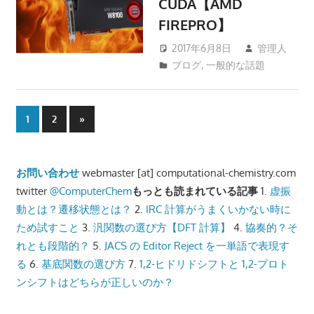
CUDA【AMD
FIREPRO】
2017年6月8日
管理人
ブログ
,
一般的な話題
投
Next
1
2
»
Posts
稿
ナ
お問い合わせ
webmaster [at] computational-chemistry.com
twitter
@ComputerChem
もっとも読まれている記事
1.
虚振
ビ
動とは？遷移状態とは？
2.
IRC 計算がうまくいかない時に
ゲ
ため試すこと
3.
汎関数の選び方【DFT 計算】
4.
協奏的？そ
れとも段階的？
5.
JACS の Editor Reject を一単語で表現す
ー
る
6.
基底関数の選び方
7.
1,2-ヒドリドシフトと 1,2-プロト
シ
ンシフトはどちらが正しいのか？
ョ