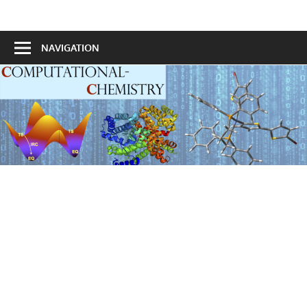
Skip
to
計
content
NAVIGATION
算
化
学
ポ
ー
タ
ル
サ
イ