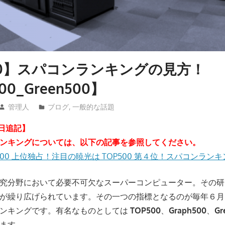
00】スパコンランキングの見方！
00_Green500】
管理人
ブログ
,
一般的な話題
14 日追記】
ンキングについては、以下の記事を参照してください。
500 上位独占！注目の暁光は TOP500 第４位！スパコンランキン
究分野において必要不可欠なスーパーコンピューター。その研
が繰り広げられています。その一つの指標となるのが毎年６月
ランキングです。有名なものとしては
TOP500
、
Graph500
、
Gr
ます。