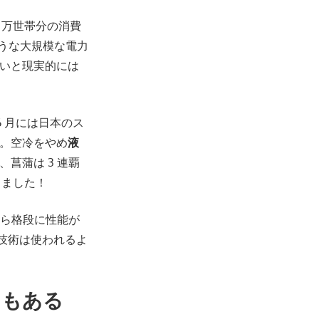
0 万世帯分の消費
うな大規模な電力
いと現実的には
 6 月には日本のス
。空冷をやめ
液
菖蒲は 3 連覇
りました！
代から格段に性能が
の技術は使われるよ
ンもある