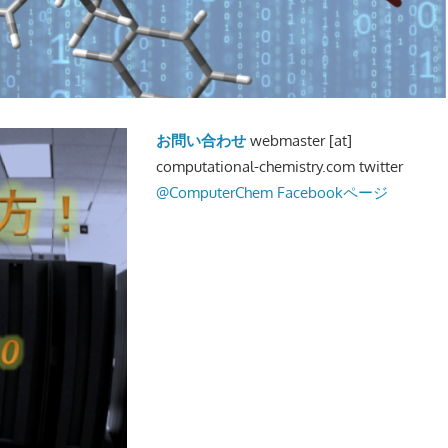
お問い合わせ
webmaster [at]
computational-chemistry.com twitter
@ComputerChem
Facebookページ