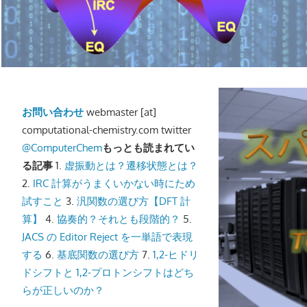
イ
ト
|
計
お問い合わせ
webmaster [at]
算
computational-chemistry.com twitter
化
@ComputerChem
もっとも読まれてい
る記事
1.
虚振動とは？遷移状態とは？
学.com
2.
IRC 計算がうまくいかない時にため
試すこと
3.
汎関数の選び方【DFT 計
算】
4.
協奏的？それとも段階的？
5.
JACS の Editor Reject を一単語で表現
する
6.
基底関数の選び方
7.
1,2-ヒドリ
ドシフトと 1,2-プロトンシフトはどち
らが正しいのか？