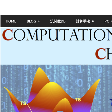
Skip
to
計
content
HOME
BLOG
汎関数DB
計算手法
PC
算
化
学
ポ
ー
タ
ル
サ