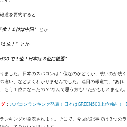
報道を要約すると
京が７位！１位は中国”
とか
で京が１位！”
とか
reen500 で１位！日本は３位に後退”
りました。日本のスパコンは１位なのかどうか、凄いのか凄く
の違い、などよくわかりませんでした。連日の報道で、”あれ
、もう１位になったの？”なんて思う方もいたかもしれません
ング
：
スパコンランキング発表！日本はGREEN500上位独占！【2
ランキングが発表されます。そこで、今回の記事では３つのラ
紹介してみたいと思います。