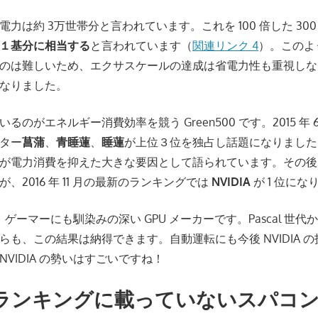
費電力は約 3万世帯分と言われています。これを 100 倍した 30
１基分に相当する
と言われています（
関連リンク 4
）。このよ
のは難しいため、エクサスケールの達成は省電力性も重視しな
なりました。
るのがエネルギー消費効率を競う Green500 です。2015 年
ター
菖蒲
、
青睡蓮
、
睡蓮
が上位３位を独占し話題になりました
が電力消費を抑えた大きな要因として語られています。その後、
、2016 年 11 月の最新のランキングでは
NVIDIA
が 1 位にな
えば、ゲーマーにも馴染みの深い GPU メーカーです。Pascal 世
らも、この結果は納得できます。自動運転にも今後 NVIDIA 
VIDIA の勢いはすごいですね！
ランキングに載っていないスパコ