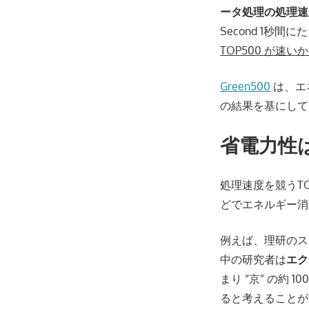
ータ処理の処理速
Second 1
TOP500 が速い
Green500
は、エ
の結果を基にして
省電力性
処理速度を競うTOP
どでエネルギー消
例えば、理研のスーパー
中の研究者は
エク
まり “京” の約 
ると考えることが