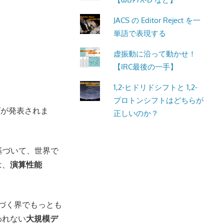
JACS の Editor Reject を一
単語で表現する
虚振動に沿って動かせ！
【IRC最後の一手】
1,2-ヒドリドシフトと 1,2-
プロトンシフトはどちらが
グが発表されま
正しいのか？
に基づいて、世界で
は、
演算性能
づく界でもっとも
われない
大規模デ