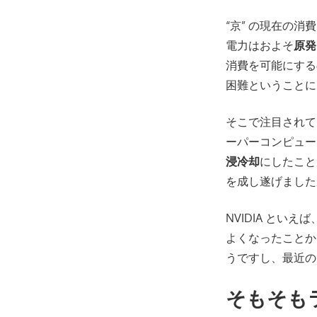
“京” の現在の消
電力はおよそ
原発
消費を可能にする
困難ということに
そこで注目されてい
ーパーコンピュー
浸冷却
にしたこと
を成し遂げましたが
NVIDIA とい
よくなったことか
うですし、最近のN
そもそも