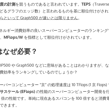
度の計測
を競うものであると言われています。
TEPS
（Traverse
秒間にたどるグラフのエッジ数）と言われるものを基に順位付けがさ
からといって Graph500 が速いとは限りません
。
ネルギー消費効率の良いスーパーコンピューターのランキングであ
、
MFlops/W
を指標として順位付けがされています。
はなぜ必要？
500 や Graph500 などに意味があることはわかりますが、なぜ 
費効率をランキングしているのでしょうか？
コンピューター “京” の処理速度は 10 TFlops (1 京 Flop
サスケール (EFlops)
の性能のスーパーコンピューター開発を
100 倍の性能です。単純に現在あるスパコンを 100 倍すると消費電
できます。