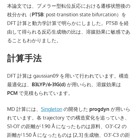
本論文では、プメラー型転位反応における遷移状態後の
枝分かれ（
PTSB
: post-transition state bifurcation）を
DFT 計算と動力学計算で明らかにしました。PTSB を経
由して得られる反応生成物の比は、溶媒効果に敏感であ
ることもわかりました。
計算手法
DFT 計算は gaussian09 を用いて行われています。構造
最適化は、
B3LYP/6-31G(d)
が用いられ、溶媒効果は
PCM
で見積もられています。
MD 計算には、
Singleton
の開発した
progdyn
が用いら
れています。各 trajectory での構造変化を追っていき、
S1-O1′ の距離が 1.90 Å になったものは原料、O3′-C2 の
距離が 1.50 Å になったものは [2,3] 生成物、O3′-C3 の距