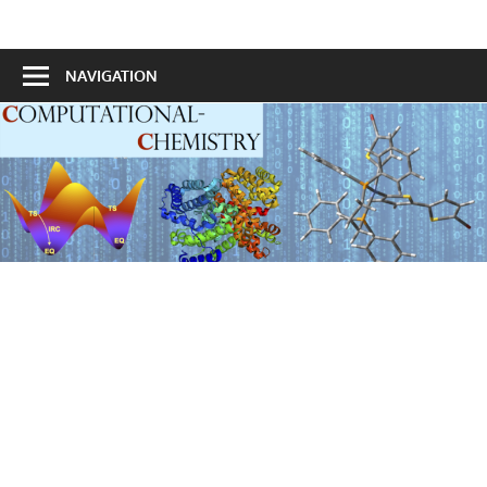
Skip
to
計
content
NAVIGATION
算
化
学
ポ
ー
タ
ル
サ
イ