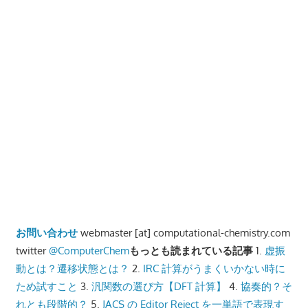
ョ
ン
お問い合わせ
webmaster [at] computational-chemistry.com
twitter
@ComputerChem
もっとも読まれている記事
1.
虚振
動とは？遷移状態とは？
2.
IRC 計算がうまくいかない時に
ため試すこと
3.
汎関数の選び方【DFT 計算】
4.
協奏的？そ
れとも段階的？
5.
JACS の Editor Reject を一単語で表現す