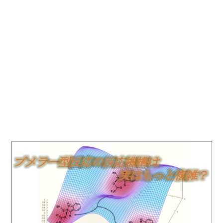
ト
|
計
算
化
学.com