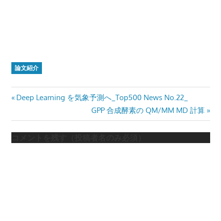
論文紹介
投
Previous
Deep Learning を気象予測へ_Top500 News No.22_
Post:
Next
GPP 合成酵素の QM/MM MD 計算
稿
Post:
ナ
コメントを残す（投稿者名のみ必須）
ビ
ゲ
ー
シ