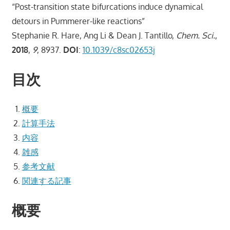
“Post-transition state bifurcations induce dynamical
detours in Pummerer-like reactions”
Stephanie R. Hare, Ang Li & Dean J. Tantillo,
Chem. Sci.
,
2018
,
9
, 8937.
DOI
:
10.1039/c8sc02653j
目次
概要
計算手法
内容
雑感
参考文献
関連する記事
概要