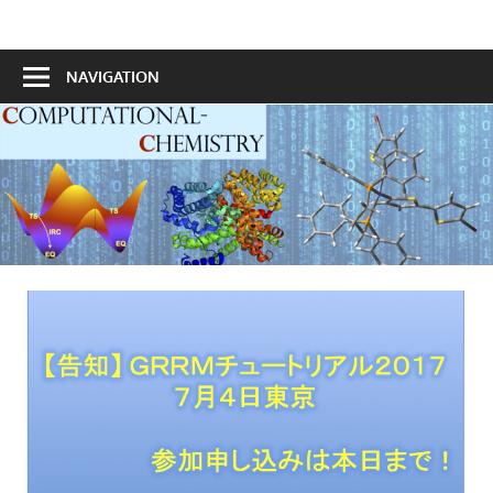
Skip
to
計
content
NAVIGATION
算
化
学
ポ
ー
タ
ル
サ
イ