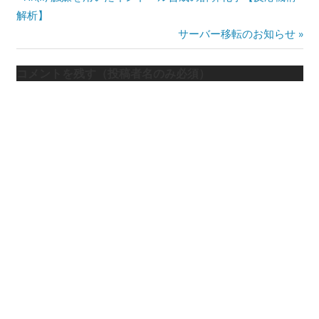
投
Post:
解析】
稿
Next
サーバー移転のお知らせ
ナ
Post:
コメントを残す（投稿者名のみ必須）
ビ
ゲ
ー
シ
ョ
ン