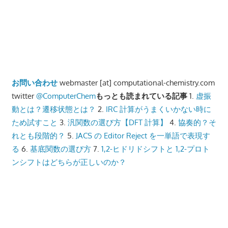
お問い合わせ
webmaster [at] computational-chemistry.com
twitter
@ComputerChem
もっとも読まれている記事
1.
虚振
動とは？遷移状態とは？
2.
IRC 計算がうまくいかない時に
ため試すこと
3.
汎関数の選び方【DFT 計算】
4.
協奏的？そ
れとも段階的？
5.
JACS の Editor Reject を一単語で表現す
る
6.
基底関数の選び方
7.
1,2-ヒドリドシフトと 1,2-プロト
ンシフトはどちらが正しいのか？