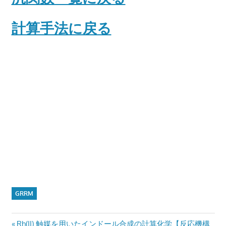
計算手法に戻る
GRRM
Previous
Rh(II) 触媒を用いたインドール合成の計算化学【反応機構