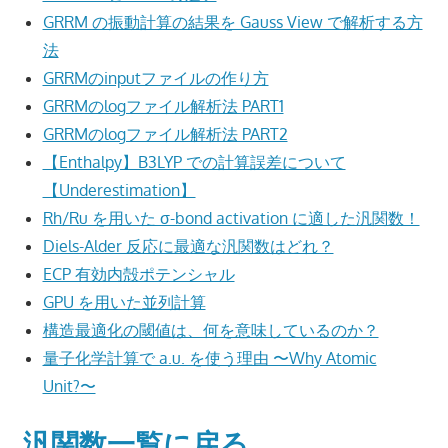
GRRM の振動計算の結果を Gauss View で解析する方
法
GRRMのinputファイルの作り方
GRRMのlogファイル解析法 PART1
GRRMのlogファイル解析法 PART2
【Enthalpy】B3LYP での計算誤差について
【Underestimation】
Rh/Ru を用いた σ-bond activation に適した汎関数！
Diels-Alder 反応に最適な汎関数はどれ？
ECP 有効内殻ポテンシャル
GPU を用いた並列計算
構造最適化の閾値は、何を意味しているのか？
量子化学計算で a.u. を使う理由 〜Why Atomic
Unit?〜
汎関数一覧に戻る