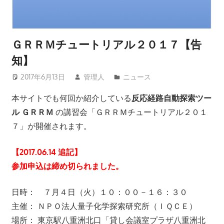
ト
|
ＧＲＲＭチュートリアル２０１７【告
知】
計
2017年6月13日
管理人
ニュース
算
本サイトでも何回か紹介している
反応経路自動探索ツー
化
ル ＧＲＲＭ
の講習会「ＧＲＲＭチュートリアル２０１
学.com
７」が開催されます。
【2017.06.14 追記】
参加申込は締め切られました。
日時： ７月４日（火）１０：００－１６：３０
主催： ＮＰＯ法人量子化学探索研究所（ＩＱＣＥ）
場所： 東京駅八重洲北口「貸し会議室プラザ八重洲北