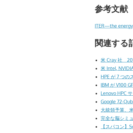
参考文献
ITER—the energy 
関連する
米 Cray 社
米 Intel,
HPE が 7
IBM が V10
Lenovo 
Google 72
大統領予算、米
完全な脳シミ
【スパコン】Se