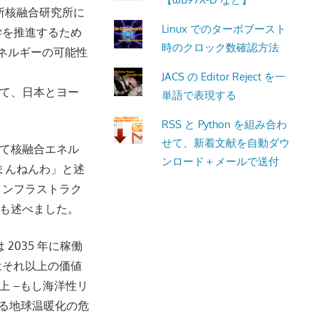
所核融合研究所に
Linux でのターボブースト
学を推進するため
時のクロック数確認方法
エネルギーの可能性
JACS の Editor Reject を一
て、日本とヨー
単語で表現する
RSS と Python を組み合わ
せて、新着文献を自動ダウ
て核融合エネル
ンロード＋メールで送付
まんねんわ」と述
のインフラストラク
も述べました。
2035 年に稼働
はそれ以上の価値
上 –もし海洋性リ
よる地球温暖化の危