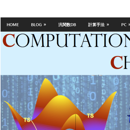
Skip
to
計
content
HOME
BLOG
汎関数DB
計算手法
PC
算
化
学
ポ
ー
タ
ル
サ