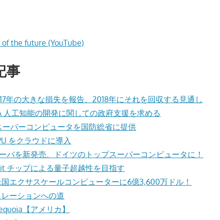
of the future (YouTube)
記事
 2017年の大きな損失を報告、2018年にそれを回収する見通し
 NVIDIA 人工知能の開発に関しての政府支援を求める
 つのスーパーコンピュータを国防総省に提供
0 GPU をクラウドに導入
HPC サーバを新発売、ドイツのトップスーパーコンピュータに！
-Qubit チップによる量子超越性を目指す
国エクサスケールコンピューターに6億3,600万ドル！
ュレーションへの道
quoia【アメリカ】