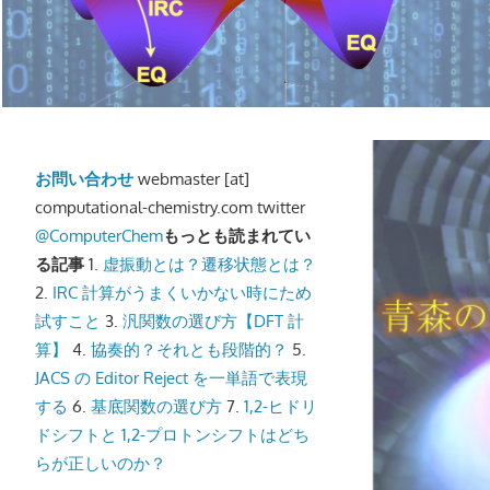
イ
ト
|
計
お問い合わせ
webmaster [at]
算
computational-chemistry.com twitter
化
@ComputerChem
もっとも読まれてい
る記事
1.
虚振動とは？遷移状態とは？
学.com
2.
IRC 計算がうまくいかない時にため
試すこと
3.
汎関数の選び方【DFT 計
算】
4.
協奏的？それとも段階的？
5.
JACS の Editor Reject を一単語で表現
する
6.
基底関数の選び方
7.
1,2-ヒドリ
ドシフトと 1,2-プロトンシフトはどち
らが正しいのか？