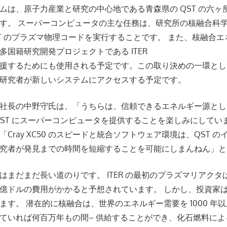
ムは、原子力産業と研究の中心地である青森県の QST の六ヶ
す。 スーパーコンピュータの主な任務は、研究所の核融合科
ST のプラズマ物理コードを実行することです。 また、核融合
多国籍研究開発プロジェクトである ITER
援するためにも使用される予定です。この取り決めの一環とし
研究者が新しいシステムにアクセスする予定です。
社長の中野守氏は、「うちらは、信頼できるエネルギー源とし
QST にスーパーコンピュータを提供することを楽しみにしてい
Cray XC50 のスピードと統合ソフトウェア環境は、QST 
究者が発見までの時間を短縮することを可能にしまんねん」と
まだまだ長い道のりです。 ITER の最初のプラズマリアクタは 
億ドルの費用がかかると予想されています。 しかし、投資家
す。 潜在的に核融合は、世界のエネルギー需要を 1000 年以
ていれば何百万年もの間– 供給することができ、化石燃料に