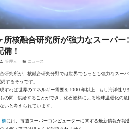
ヶ所核融合研究所が強力なスーパー
配備！
管理人
ニュース
合研究所が、核融合研究分野では世界でもっとも強力なスーパ
0 を配備するそうです。
現すれば世界のエネルギー需要を 1000 年以上 –もし海洋性
もの間– 供給することができ、化石燃料による地球温暖化の
ないと考えられています。
 欄
には、毎週スーパーコンピューターに関する最新情報が報
のメディアではほとんど報道されません。