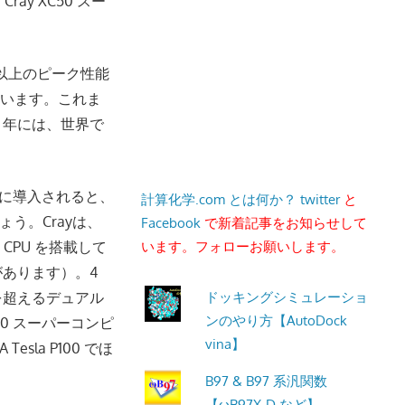
y XC50 スー
 以上のピーク性能
ています。これま
12 年には、世界で
半に導入されると、
計算化学.com とは何か？
twitter
と
う。Crayは、
Facebook
で新着記事をお知らせして
います。フォローお願いします。
CPU を搭載して
ンがあります）。4
ドッキングシミュレーショ
 を超えるデュアル
ンのやり方【AutoDock
0 スーパーコンピ
vina】
esla P100 でほ
B97 & B97 系汎関数
【ωB97X-D など】